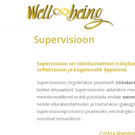
Skip
to
content
Supervisioon
Supervisioon
Supervisioon on töönõustamine (tööjõu
reflektsioon ja kogemuslik õppimine.
Supervisioonis tegeletakse peamiselt
tööalas
hetkel aktuaalsed. Supervisioonis aidatakse mee
meeskonnaliikmel eraldi püstitada endale
eesm
nende ellurakendamiseks ja toetatakse igakülg
Supervisiooniprotsessi peamiseks eesmärgiks o
soovitud seisundisse.
✍️
Võta ühendu