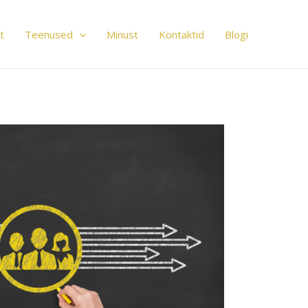
t
Teenused
Minust
Kontaktid
Blogi