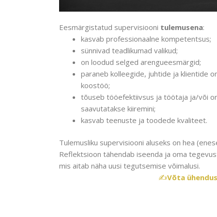
Eesmärgistatud supervisiooni
tulemusena
:
kasvab professionaalne kompetentsus;
sünnivad teadlikumad valikud;
on loodud selged arengueesmärgid;
paraneb kolleegide, juhtide ja klientide 
koostöö;
tõuseb tööefektiivsus ja töötaja ja/või 
saavutatakse kiiremini;
kasvab teenuste ja toodede kvaliteet.
Tulemusliku supervisiooni aluseks on hea (enes
Reflektsioon tähendab iseenda ja oma tegevust
mis aitab näha uusi tegutsemise võimalusi.
✍️
Võta ühendu