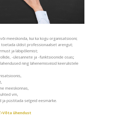
 või meeskonda, kui ka kogu organisatsiooni;
 toetada üldist professionaalset arengut;
must ja läbipõlemist;
llide, -ülesannete ja -funktsioonide osas
;
 lahendused ning lähenemisviisid keerulistele
isatsioonis,
t,
ine meeskonnas,
isuhted vm,
id ja püstitada selgeid eesmärke.
️
Võta ühendust