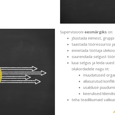
Supervisiooni
eesmärgiks
on:
jõustada inimest, gruppi
taastada tööressurssi ja
ennetada töötaja ülekoor
suurendada selgust tööro
luua selgus ja leida uued
olukordadele nagu nt:
muudatused organ
allasurutud konflik
usalduse puudum
keerulised kliend
teha teadlikumaid valiku
✍