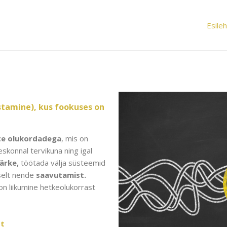
Esileh
stamine), kus fookuses on
te olukordadega
, mis on
skonnal tervikuna ning igal
ärke
,
töötada välja süsteemid
selt nende
saavutamist.
n liikumine hetkeolukorrast
st