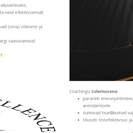
elluviimiseks;
ta neid efektiivsemalt
avad (oma) võimete ja
rgi saavutamisel.
st
Coachingu
tulemusena
:
paraneb enesejuhtimine, 
arendamisele
sünnivad teadlikumad va
tõuseb tööefektiivsus ja