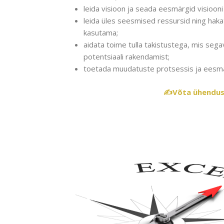
leida visioon ja seada eesmärgid visiooni 
leida üles seesmised ressursid ning haka
kasutama;
aidata toime tulla takistustega, mis seg
potentsiaali rakendamist;
toetada muudatuste protsessis ja eesmä
✍️Võta ühendu