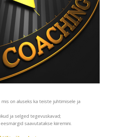
mis on aluseks ka teiste juhtimisele ja
likud ja selged tegevuskavad;
 eesmärgid saavutatakse kiiremini.