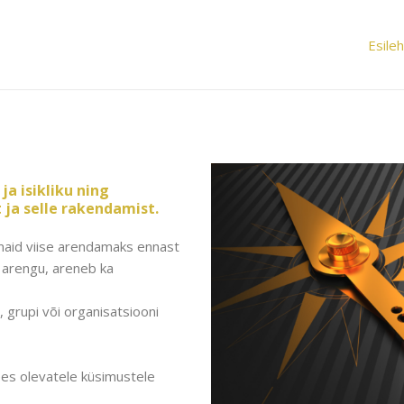
Esileh
a isikliku ning
 ja selle rakendamist.
maid viise arendamaks ennast
iku arengu, areneb ka
 grupi või organisatsiooni
sees olevatele küsimustele