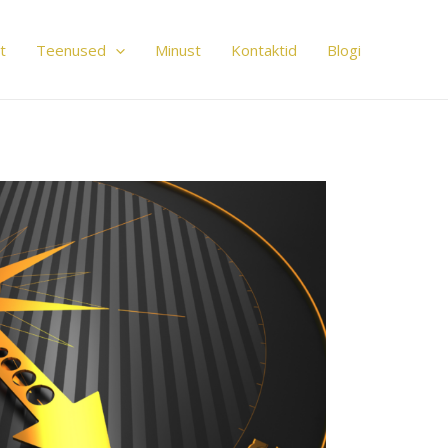
t
Teenused
Minust
Kontaktid
Blogi