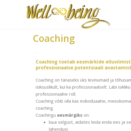
Skip
to
content
Coaching
Coaching
Coaching toetab eesmärkide elluviimist j
professionaalse potentsiaali avastamist
Coaching on tänaseks üks levinumaid ja tõhusa
isiksuslikult, kui ka professionaalselt. Läbi isikl
professionaalne roll.
Coaching võib olla kas individuaalne, meeskonna,
coaching.
Coachingu
eesmärgiks
on:
luua selgust, aidates leida enda ees ja 
lahendusi;