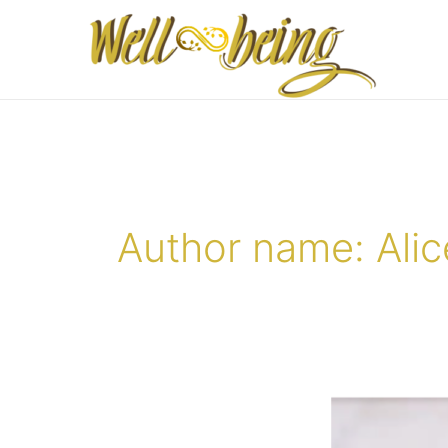
Skip
to
content
Author name: Alic
6
aastat