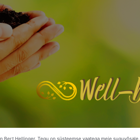
on Bert Hellinger. Tegu on süsteemse vaatega meie suguvõsale, 