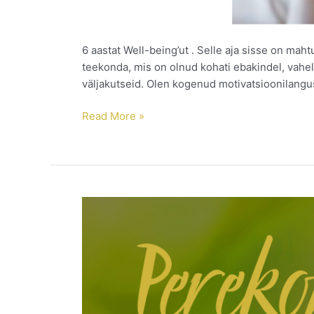
6 aastat Well-being’ut . Selle aja sisse on mah
teekonda, mis on olnud kohati ebakindel, vahel
väljakutseid. Olen kogenud motivatsioonilangust
Read More »
Mis
on
perekonstellatsioonid