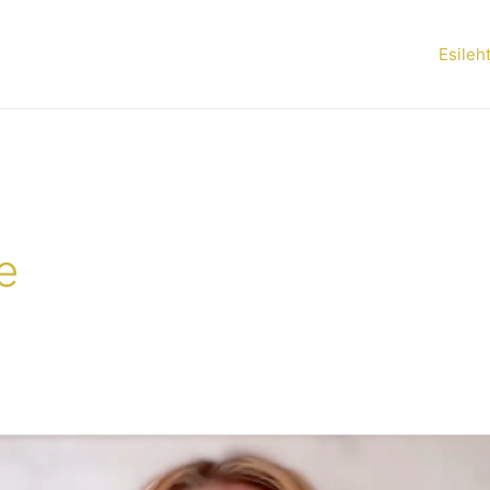
Esileh
e