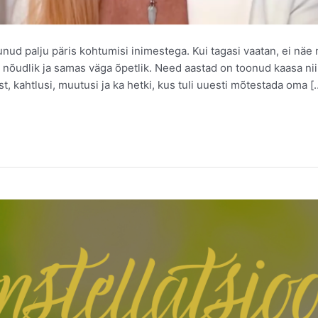
tunud palju päris kohtumisi inimestega. Kui tagasi vaatan, ei näe
 nõudlik ja samas väga õpetlik. Need aastad on toonud kaasa nii 
, kahtlusi, muutusi ja ka hetki, kus tuli uuesti mõtestada oma [